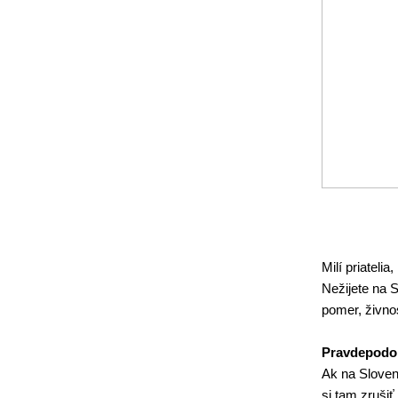
Milí priatelia,
Nežijete na 
pomer, živnos
Pravdepodob
Ak na Sloven
si tam zrušiť