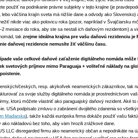
e použiť na podnikanie právne subjekty v tejto krajine (je pravdepo
e, lebo väčšina krajín sveta má nižšie dane a odvody ako Slovensko) 
 nežiť nikde viac ako polovicu roka (pozor, napríklad v Švajčiarsku mô
2 mesiace do roka, aby ste sa nestali ich daňovým rezidentom) a vie
y nomád, tak
zrejme ideálna krajina pre vašu daňovú rezidenciu je 
nie daňovej rezidencie nemusíte žiť väčšinu času.
rípade vaše celkové daňové zaťaženie digitálneho nomáda môže 
k svetových príjmov mimo Paraguaja + voliteľné náklady na glo
poistenie.
enských/českých, resp. akýkoľvek neamerických zákazníkov, tak na
akturovať za svoje služby digitálneho nomáda je prostredníctvom va
firmy, ktorú môžete vlastniť ako paraguajský daňový rezident. Aké t
ie. USA podpísalo zmluvu o zabránení dvojitého zdanenia so všetkým
em Maďarska
), takže každá európska firma dokáže použiť vašu faktú
 ako nákladovú bez toho, aby vám hrozili zrážkové dane.
 US LLC disregarded firmu ako neamerický občan a nepodnikáte na 