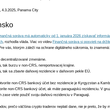
, 4.3
.2025, Panama City
nsko
nančná správa má automaticky od 1. januára 2026 získavať informác
ch
, rozhodla vláda. Viac vo videu
Finančná správa si posvieti na držit
 Pre vás, ktorým záleží na ochrane digitálneho súkromia, to znamená:
e decentralizované zmenárne.
á, tak burzu v non-CRS, nereportovacej krajine.
á, tak sa zbavte daňovej rezidencie v daňovom pekle EÚ.
 otvoríte non-CRS bankový účet bez rezidencie je Kyrgyzstan a Kam
voríte non-CRS bankový účet, ak máte paraguajskú rezidenciu. V gr
zase viete použiť svoju daňovú rezidenciu v Paraguaji.
ov, prečo väčšina crypto traderov neplatí dane, nie je preto, že by 