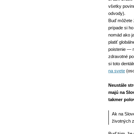
všetky povinn
odvody).
Buď môžete ži
prípade si ho
nomád ako ja
platiť globál
poistenie — 
zdravotné po
si toto dentál
na svete
(oso
Neustále str
majú na Slo
takmer polov
Ak na Slov
životných z
Buď tým, že 