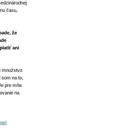
medzinárodnej
inu času,
pade, že
nde
latiť ani
vé množstvo
l som na to,
 Je pre mňa
tovanie na
ete!