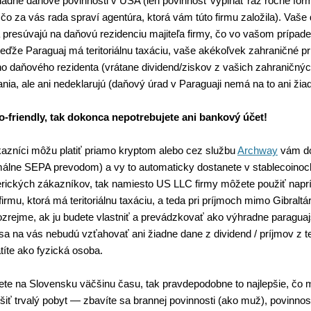
iadne daňové povinnosti v USA (len povinnosť vypĺňať raz ročne form
čo za vás rada spraví agentúra, ktorá vám túto firmu založila). Vaše
a presúvajú na daňovú rezidenciu majiteľa firmy, čo vo vašom prípa
keďže Paraguaj má teritoriálnu taxáciu, vaše akékoľvek zahraničné p
o daňového rezidenta (vrátane dividend/ziskov z vašich zahraničných
nia, ale ani nedeklarujú (daňový úrad v Paraguaji nemá na to ani žia
o-friendly, tak dokonca nepotrebujete ani bankový účet!
zníci môžu platiť priamo kryptom alebo cez službu
Archway
vám do
rmálne SEPA prevodom) a vy to automaticky dostanete v stablecoinoc
ických zákazníkov, tak namiesto US LLC firmy môžete použiť naprí
firmu, ktorá má teritoriálnu taxáciu, a teda pri príjmoch mimo Gibraltá
zrejme, ak ju budete vlastniť a prevádzkovať ako výhradne paragua
 sa na vás nebudú vzťahovať ani žiadne dane z dividend / príjmov z te
atíte ako fyzická osoba.
jete na Slovensku väčšinu času, tak pravdepodobne to najlepšie, čo
ušiť trvalý pobyt — zbavíte sa brannej povinnosti (ako muž), povinnosti