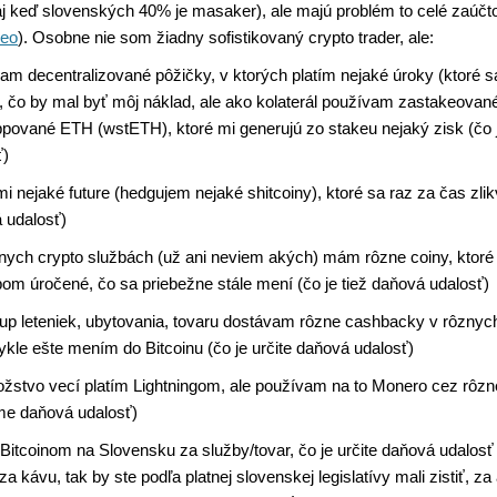
aj keď slovenských 40% je masaker), ale majú problém to celé zaúčto
deo
). Osobne nie som žiadny sofistikovaný crypto trader, ale:
am decentralizované pôžičky, v ktorých platím nejaké úroky (ktoré s
, čo by mal byť môj náklad, ale ako kolaterál používam zastakeovan
pované ETH (wstETH), ktoré mi generujú zo stakeu nejaký zisk (čo 
ť)
i nejaké future (hedgujem nejaké shitcoiny), ktoré sa raz za čas zlikv
 udalosť)
nych crypto službách (už ani neviem akých) mám rôzne coiny, ktor
om úročené, čo sa priebežne stále mení (čo je tiež daňová udalosť)
up leteniek, ubytovania, tovaru dostávam rôzne cashbacky v rôznyc
ykle ešte mením do Bitcoinu (čo je určite daňová udalosť)
žstvo vecí platím Lightningom, ale používam na to Monero cez rôz
jme daňová udalosť)
Bitcoinom na Slovensku za služby/tovar, čo je určite daňová udalosť 
za kávu, tak by ste podľa platnej slovenskej legislatívy mali zistiť, 