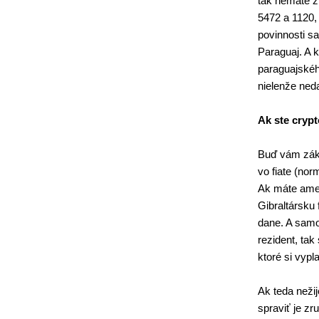
tak nemáte ž
5472 a 1120, 
povinnosti s
Paraguaj. A 
paraguajskéh
nielenže neda
Ak ste crypt
Buď vám záka
vo fiate (no
Ak máte amer
Gibraltársku 
dane. A samo
rezident, tak
ktoré si vypl
Ak teda neži
spraviť je zr