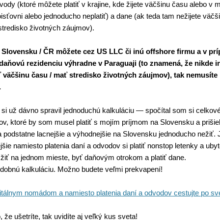
ody (ktoré môžete platiť v krajine, kde žijete väčšinu času alebo v 
isťovni alebo jednoducho neplatiť) a dane (ak teda tam nežijete väčš
tredisko životných záujmov).
 Slovensku / ČR môžete cez US LLC či inú offshore firmu a v prí
daňovú rezidenciu výhradne v Paraguaji (to znamená, že nikde i
 väčšinu času / mať stredisko životných záujmov), tak nemusíte p
.
i už dávno spravil jednoduchú kalkuláciu — spočítal som si celko
ov, ktoré by som musel platiť s mojím príjmom na Slovensku a prišie
a podstatne lacnejšie a výhodnejšie na Slovensku jednoducho nežiť.
jšie namiesto platenia daní a odvodov si platiť nonstop letenky a uby
 žiť na jednom mieste, byť daňovým otrokom a platiť dane.
odobnú kalkuláciu. Možno budete veľmi prekvapení!
gitálnym nomádom a namiesto platenia daní a odvodov cestujte po sv
 že ušetríte, tak uvidíte aj veľký kus sveta!