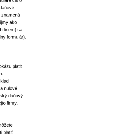
uláre číslo
 daňové
de znamená
ríjmy ako
 firiem) sa
dny formulár).
kážu platiť
h.
klad
ra nulové
jský daňový
jto firmy,
 môžete
 platiť