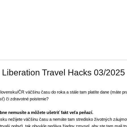
Liberation Travel Hacks 03/2025
Slovensku/ČR väčšinu času do roka a stále tam platíte dane (máte p
ť) či zdravotné poistenie?
ne nemusíte a môžete ušetriť fakt veľa peňazí.
sku nežijete väčšinu času a nemáte tam stredisko životných záujmo
 trvalý pobyt), tak obvykle nedáva žiadny zmysel, aby ste tam mali tr