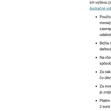
ich výškou (
ilustračné vi
Použív
menia)
zawrap
udalos
Bežia m
daňová
Na rôz
spôsob
Za nák
čo obv
Za mno
je zre
Platím 
2 eurá 