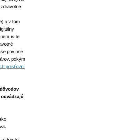
ť zdravotné
e) a v tom
gitálny
j nemusíte
ravotné
aše povinné
ubárov, pokým
ch poisťovní
h dôvodov
u odvádzajú
sko
va.
— v tomto