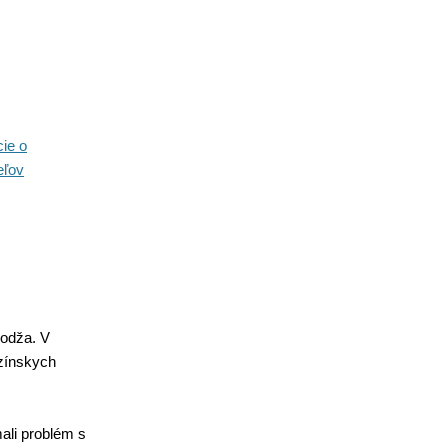
ie o
eľov
bodža. V
uzínskych
mali problém s