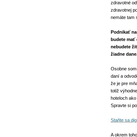
zdravotné odv
zdravotnej po
nemáte tam s
Podnikať na
budete mať 
nebudete žiť
žiadne dane
Osobne som s
daní a odvod
že je pre mň
totiž výhodne
hoteloch ako
Spravte si p
Staňte sa di
A okrem toho,