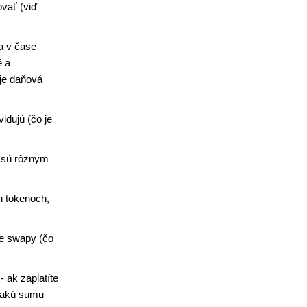
vať (viď
a v čase
é a
je daňová
idujú (čo je
é sú rôznym
h tokenoch,
ne swapy (čo
- ak zaplatíte
za akú sumu