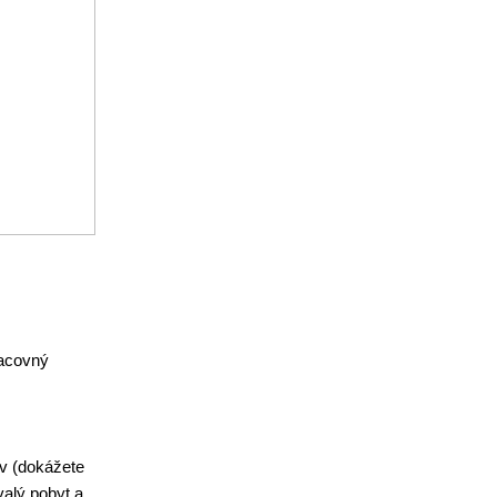
racovný
v (dokážete
valý pobyt a