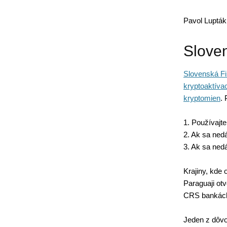
Pavol Lupták
Slove
Slovenská Fi
kryptoaktíva
kryptomien
.
1. Používajt
2. Ak sa ned
3. Ak sa ned
Krajiny, kde
Paraguaji ot
CRS bankách 
Jeden z dôvod