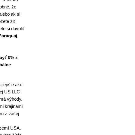
dobné, že
alebo ak si
žete žiť
te si dovoliť
Paraguaj,
byť 0% z
bálne
jlepšie ako
šej US LLC
o má výhody,
i krajinami
ru z vašej
území USA,