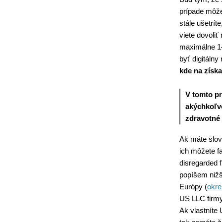
prípade môžet
stále ušetrít
viete dovoliť
maximálne 1–
byť digitáln
kde na získa
V tomto p
akýchkoľve
zdravotné 
Ak máte slov
ich môžete f
disregarded 
popíšem nižš
Európy (
okr
US LLC firmy
Ak vlastníte