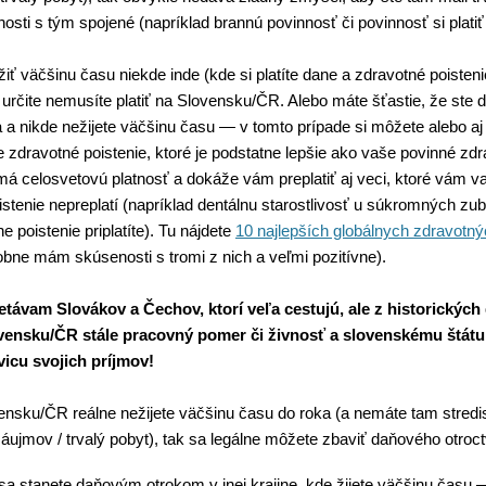
osti s tým spojené (napríklad brannú povinnosť či povinnosť si plati
ť väčšinu času niekde inde (kde si platíte dane a zdravotné poisteni
 určite nemusíte platiť na Slovensku/ČR. Alebo máte šťastie, že ste di
 a nikde nežijete väčšinu času — v tomto prípade si môžete alebo a
ne zdravotné poistenie, ktoré je podstatne lepšie ako vaše povinné zd
má celosvetovú platnosť a dokáže vám preplatiť aj veci, ktoré vám v
istenie nepreplatí (napríklad dentálnu starostlivosť u súkromných z
ne poistenie priplatíte). Tu nájdete
10 najlepších globálnych zdravotný
bne mám skúsenosti s tromi z nich a veľmi pozitívne).
etávam Slovákov a Čechov, ktorí veľa cestujú, ale z historickýc
vensku/ČR stále pracovný pomer či živnosť a slovenskému štát
icu svojich príjmov!
ensku/ČR reálne nežijete väčšinu času do roka (a nemáte tam stredi
áujmov / trvalý pobyt), tak sa legálne môžete zbaviť daňového otroct
sa stanete daňovým otrokom v inej krajine, kde žijete väčšinu času 